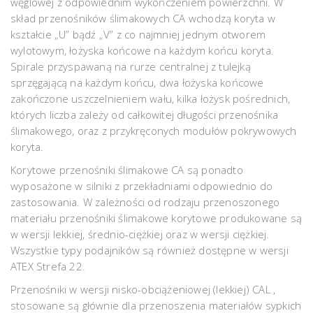
węglowej z odpowiednim wykończeniem powierzchni. W
skład przenośników ślimakowych CA wchodzą koryta w
kształcie „U” bądź „V” z co najmniej jednym otworem
wylotowym, łożyska końcowe na każdym końcu koryta.
Spirale przyspawaną na rurze centralnej z tulejką
sprzęgającą na każdym końcu, dwa łożyska końcowe
zakończone uszczelnieniem wału, kilka łożysk pośrednich,
których liczba zależy od całkowitej długości przenośnika
ślimakowego, oraz z przykręconych modułów pokrywowych
koryta.
Korytowe przenośniki ślimakowe CA są ponadto
wyposażone w silniki z przekładniami odpowiednio do
zastosowania. W zależności od rodzaju przenoszonego
materiału przenośniki ślimakowe korytowe produkowane są
w wersji lekkiej, średnio-ciężkiej oraz w wersji ciężkiej.
Wszystkie typy podajników są również dostępne w wersji
ATEX Strefa 22.
Przenośniki w wersji nisko-obciążeniowej (lekkiej) CAL ,
stosowane są głównie dla przenoszenia materiałów sypkich