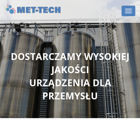
Toggl
navig
DOSTARCZAMY WYSOKIEJ
JAKOŚCI
URZĄDZENIA DLA
PRZEMYSŁU